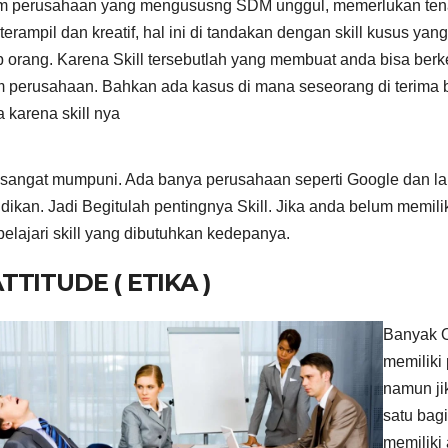
m perusahaan yang mengususng SDM unggul, memerlukan tena
terampil dan kreatif, hal ini di tandakan dengan skill kusus yang 
p orang. Karena Skill tersebutlah yang membuat anda bisa ber
 perusahaan. Bahkan ada kasus di mana seseorang di terima 
 karena skill nya
sangat mumpuni. Ada banya perusahaan seperti Google dan lai
dikan. Jadi Begitulah pentingnya Skill. Jika anda belum memili
lajari skill yang dibutuhkan kedepanya.
ATTITUDE ( ETIKA )
Banyak O
memiliki
namun ji
satu bag
memiliki 