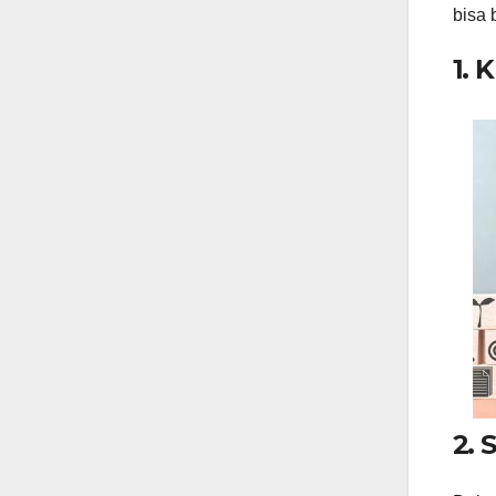
bisa 
1. 
2.