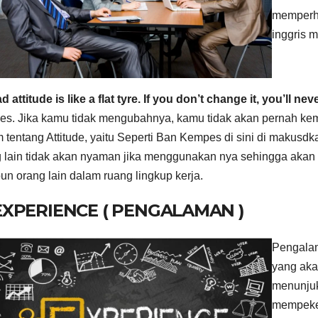
memperha
inggris 
d attitude is like a flat tyre. If you don’t change it, you’ll n
s. Jika kamu tidak mengubahnya, kamu tidak akan pernah kem
 tentang Attitude, yaitu Seperti Ban Kempes di sini di makus
 lain tidak akan nyaman jika menggunakan nya sehingga aka
n orang lain dalam ruang lingkup kerja.
 EXPERIENCE ( PENGALAMAN )
Pengalam
yang akan
menunjuk
mempeker