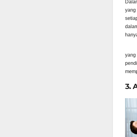
Dala
yang 
setia
dalam
hanya
yang 
pendi
mempe
3. 