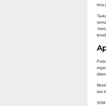
bisa 
Tauk
semua
‘meny
terse
Ap
Pada 
organ
dike
Menil
dan k
SDM u