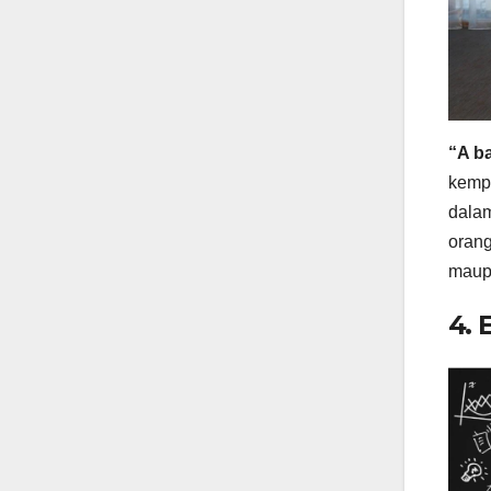
“A ba
kempe
dalam
orang
maupu
4.