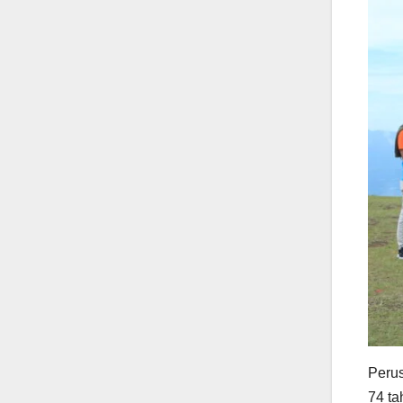
Peru
74 ta