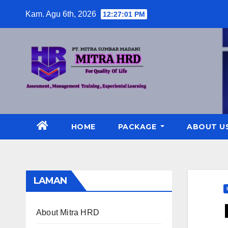
Skip
Kam. Agu 6th, 2026
12:27:03 PM
to
content
HOME
PACKAGE
ABOUT U
LAMAN
About Mitra HRD