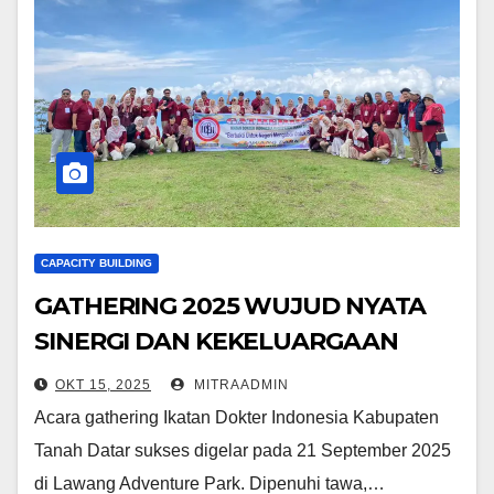
CAPACITY BUILDING
GATHERING 2025 WUJUD NYATA
SINERGI DAN KEKELUARGAAN
IKATAN DOKTER INDONESIA
OKT 15, 2025
MITRAADMIN
KABUPATEN TANAH DATAR
Acara gathering Ikatan Dokter Indonesia Kabupaten
Tanah Datar sukses digelar pada 21 September 2025
di Lawang Adventure Park. Dipenuhi tawa,…