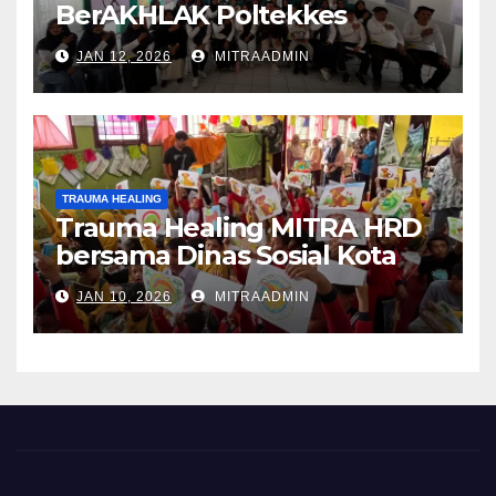
BerAKHLAK Poltekkes
Kemenkes Padang
JAN 12, 2026
MITRAADMIN
TRAUMA HEALING
Trauma Healing MITRA HRD
bersama Dinas Sosial Kota
Padang
JAN 10, 2026
MITRAADMIN