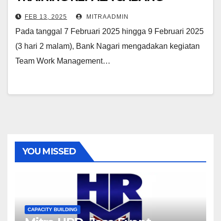
PEMBANTU BANK NAGARI
FEB 13, 2025
MITRAADMIN
Pada tanggal 7 Februari 2025 hingga 9 Februari 2025
(3 hari 2 malam), Bank Nagari mengadakan kegiatan
Team Work Management…
YOU MISSED
CAPACITY BUILDING