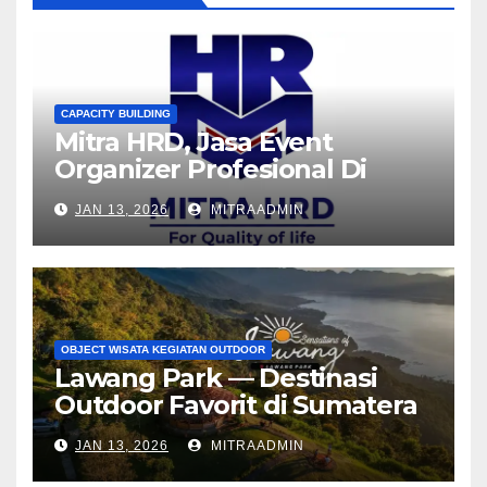
CAPACITY BUILDING
Mitra HRD, Jasa Event
Organizer Profesional Di
Sumatera Barat Penggerak
JAN 13, 2026
MITRAADMIN
Outbound Training
Berkualitas
OBJECT WISATA KEGIATAN OUTDOOR
Lawang Park — Destinasi
Outdoor Favorit di Sumatera
Barat
JAN 13, 2026
MITRAADMIN