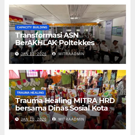
CAPACITY BUILDING
Transformasi ASN
BerAKHLAK Poltekkes
Kemenkes Padang
JAN 12, 2026
MITRAADMIN
TRAUMA HEALING
Trauma Healing MITRA HRD
bersama Dinas Sosial Kota
Padang
JAN 10, 2026
MITRAADMIN