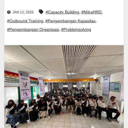
,
,
#Capacity Building
#MitraHRD
JAN 12, 2026
,
,
#Outbound Training
#Pengembangan Kapasitas
,
#Pengembangan Organisasi
#Problemsolving